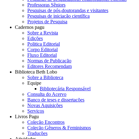
Professoras Sêniors
Pesquisas de pós-doutorandas e visitantes
Pesquisas de iniciação científica
Projetos de Pesquisa
Cadernos pagu
Sobre a Revista
Edições
Politica Editorial
Corpo Editorial
Fluxo Editorial
Normas de Publicação
Editores Recomendam
Biblioteca Beth Lobo
Sobre a Biblioteca
Equipe
Bibliotecária Responsável
Consulta do Acervo
Banco de teses e dissertações
Novas Aquisições
Serviços
Livros Pagu
Coleção Encontros
Coleção Gêneros & Feminismos
Traduções
Atividades