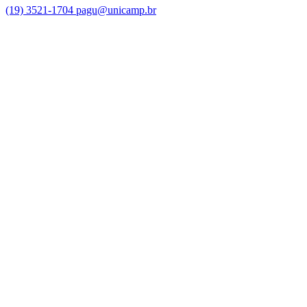
(19) 3521-1704
pagu@unicamp.br
Link para o Facebook
Link para o Twitter
Link para o Instagram