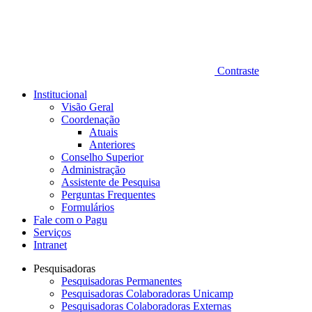
Contraste
Institucional
Visão Geral
Coordenação
Atuais
Anteriores
Conselho Superior
Administração
Assistente de Pesquisa
Perguntas Frequentes
Formulários
Fale com o Pagu
Serviços
Intranet
Pesquisadoras
Pesquisadoras Permanentes
Pesquisadoras Colaboradoras Unicamp
Pesquisadoras Colaboradoras Externas