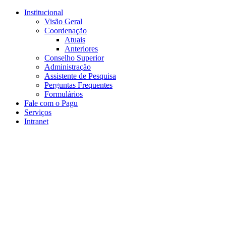
Conteúdo principal
Menu principal
Rodapé
Institucional
Visão Geral
Coordenação
Atuais
Anteriores
Conselho Superior
Administração
Assistente de Pesquisa
Perguntas Frequentes
Formulários
Fale com o Pagu
Serviços
Intranet
Aumentar fonte
Diminuir fonte