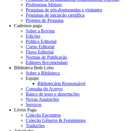
Professoras Sêniors
Pesquisas de pós-doutorandas e visitantes
Pesquisas de iniciação científica
Projetos de Pesquisa
Cadernos pagu
Sobre a Revista
Edições
Politica Editorial
Corpo Editorial
Fluxo Editorial
Normas de Publicação
Editores Recomendam
Biblioteca Beth Lobo
Sobre a Biblioteca
Equipe
Bibliotecária Responsável
Consulta do Acervo
Banco de teses e dissertações
Novas Aquisições
Serviços
Livros Pagu
Coleção Encontros
Coleção Gêneros & Feminismos
Traduções
Atividades