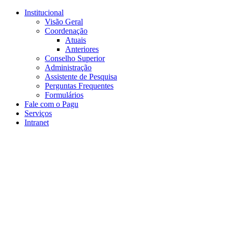
Conteúdo principal
Menu principal
Rodapé
Institucional
Visão Geral
Coordenação
Atuais
Anteriores
Conselho Superior
Administração
Assistente de Pesquisa
Perguntas Frequentes
Formulários
Fale com o Pagu
Serviços
Intranet
Aumentar fonte
Diminuir fonte