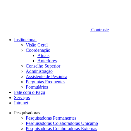
Contraste
Institucional
Visão Geral
Coordenação
Atuais
Anteriores
Conselho Superior
Administração
Assistente de Pesquisa
Perguntas Frequentes
Formulários
Fale com o Pagu
Serviços
Intranet
Pesquisadoras
Pesquisadoras Permanentes
Pesquisadoras Colaboradoras Unicamp
Pesquisadoras Colaboradoras Externas