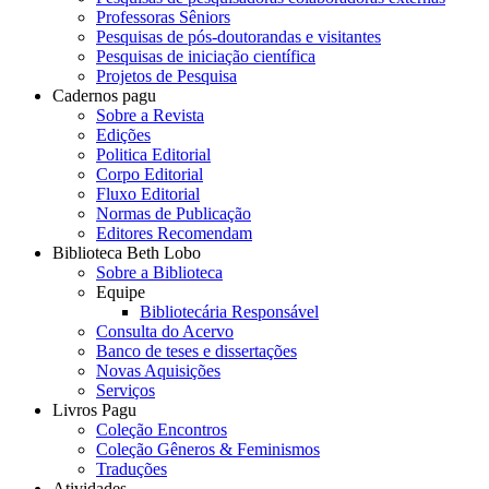
Professoras Sêniors
Pesquisas de pós-doutorandas e visitantes
Pesquisas de iniciação científica
Projetos de Pesquisa
Cadernos pagu
Sobre a Revista
Edições
Politica Editorial
Corpo Editorial
Fluxo Editorial
Normas de Publicação
Editores Recomendam
Biblioteca Beth Lobo
Sobre a Biblioteca
Equipe
Bibliotecária Responsável
Consulta do Acervo
Banco de teses e dissertações
Novas Aquisições
Serviços
Livros Pagu
Coleção Encontros
Coleção Gêneros & Feminismos
Traduções
Atividades