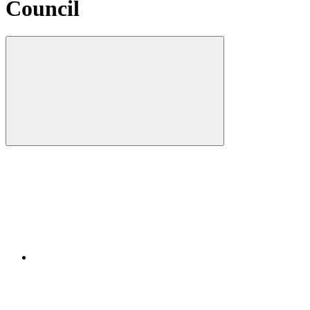
Council
Compartilhar
Compartilhar po
Compartilhar n