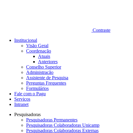
Contraste
Institucional
Visão Geral
Coordenação
Atuais
Anteriores
Conselho Superior
Administração
Assistente de Pesquisa
Perguntas Frequentes
Formulários
Fale com o Pagu
Serviços
Intranet
Pesquisadoras
Pesquisadoras Permanentes
Pesquisadoras Colaboradoras Unicamp
Pesquisadoras Colaboradoras Externas