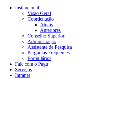
Conteúdo principal
Menu principal
Rodapé
Institucional
Visão Geral
Coordenação
Atuais
Anteriores
Conselho Superior
Administração
Assistente de Pesquisa
Perguntas Frequentes
Formulários
Fale com o Pagu
Serviços
Intranet
Aumentar fonte
Diminuir fonte