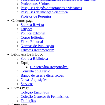
Professoras Sêniors
Pesquisas de pós-doutorandas e visitantes
Pesquisas de iniciação científica
Projetos de Pesquisa
Cadernos pagu
Sobre a Revista
Edições
Politica Editorial
Corpo Editorial
Fluxo Editorial
Normas de Publicação
Editores Recomendam
Biblioteca Beth Lobo
Sobre a Biblioteca
Equipe
Bibliotecária Responsável
Consulta do Acervo
Banco de teses e dissertações
Novas Aquisições
Serviços
Livros Pagu
Coleção Encontros
Coleção Gêneros & Feminismos
Traduções
Atividades