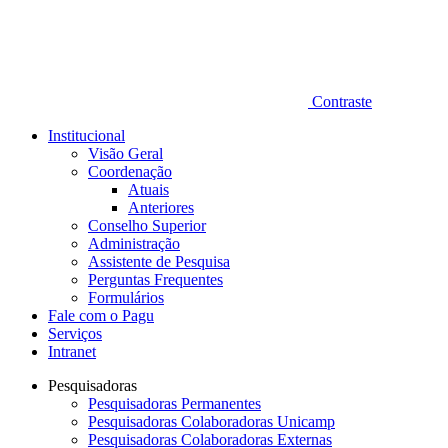
Contraste
Institucional
Visão Geral
Coordenação
Atuais
Anteriores
Conselho Superior
Administração
Assistente de Pesquisa
Perguntas Frequentes
Formulários
Fale com o Pagu
Serviços
Intranet
Pesquisadoras
Pesquisadoras Permanentes
Pesquisadoras Colaboradoras Unicamp
Pesquisadoras Colaboradoras Externas