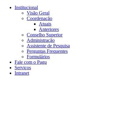
Conteúdo principal
Menu principal
Rodapé
Institucional
Visão Geral
Coordenação
Atuais
Anteriores
Conselho Superior
Administração
Assistente de Pesquisa
Perguntas Frequentes
Formulários
Fale com o Pagu
Serviços
Intranet
Aumentar fonte
Diminuir fonte