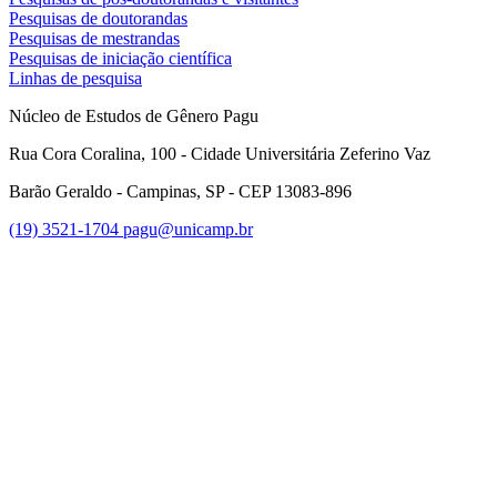
Pesquisas de doutorandas
Pesquisas de mestrandas
Pesquisas de iniciação científica
Linhas de pesquisa
Núcleo de Estudos de Gênero Pagu
Rua Cora Coralina, 100 - Cidade Universitária Zeferino Vaz
Barão Geraldo - Campinas, SP - CEP 13083-896
(19) 3521-1704
pagu@unicamp.br
Link para o Facebook
Link para o Twitter