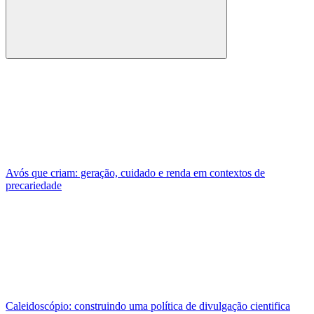
Buscar
Avós que criam: geração, cuidado e renda em contextos de
precariedade
Caleidoscópio: construindo uma política de divulgação cientifica