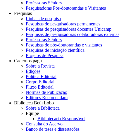
Professoras Sêniors
Pesquisadoras Pós-doutorandas e Visitantes
Pesquisas
Linhas de pesquisa
Pesquisas de pesquisadoras permanentes
Pesquisas de pesquisadoras docentes Unicamp
Pesquisas de pesquisadoras colaboradoras externas
Professoras Sêniors
Pesquisas de pós-doutorandas e visitantes
Pesquisas de iniciação científica
Projetos de Pesquisa
Cadernos pagu
Sobre a Revista
Edições
Politica Editorial
Corpo Editorial
Fluxo Editorial
Normas de Publicação
Editores Recomendam
Biblioteca Beth Lobo
Sobre a Biblioteca
Equipe
Bibliotecária Responsável
Consulta do Acervo
Banco de teses e dissertações