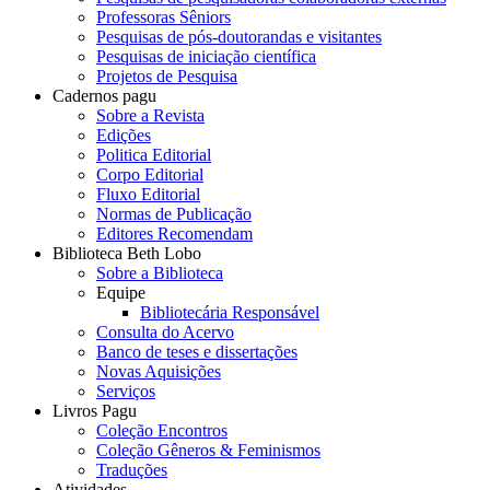
Professoras Sêniors
Pesquisas de pós-doutorandas e visitantes
Pesquisas de iniciação científica
Projetos de Pesquisa
Cadernos pagu
Sobre a Revista
Edições
Politica Editorial
Corpo Editorial
Fluxo Editorial
Normas de Publicação
Editores Recomendam
Biblioteca Beth Lobo
Sobre a Biblioteca
Equipe
Bibliotecária Responsável
Consulta do Acervo
Banco de teses e dissertações
Novas Aquisições
Serviços
Livros Pagu
Coleção Encontros
Coleção Gêneros & Feminismos
Traduções
Atividades