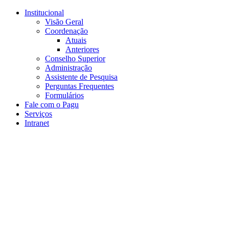
Conteúdo principal
Menu principal
Rodapé
Institucional
Visão Geral
Coordenação
Atuais
Anteriores
Conselho Superior
Administração
Assistente de Pesquisa
Perguntas Frequentes
Formulários
Fale com o Pagu
Serviços
Intranet
Aumentar fonte
Diminuir fonte