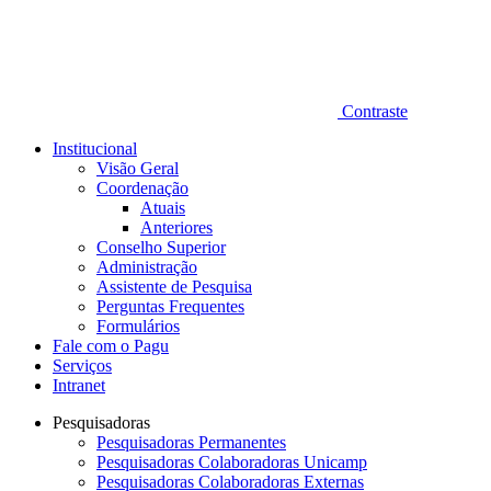
Contraste
Institucional
Visão Geral
Coordenação
Atuais
Anteriores
Conselho Superior
Administração
Assistente de Pesquisa
Perguntas Frequentes
Formulários
Fale com o Pagu
Serviços
Intranet
Pesquisadoras
Pesquisadoras Permanentes
Pesquisadoras Colaboradoras Unicamp
Pesquisadoras Colaboradoras Externas