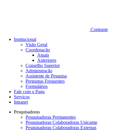
Contraste
Institucional
Visão Geral
Coordenação
Atuais
Anteriores
Conselho Superior
Administração
Assistente de Pesquisa
Perguntas Frequentes
Formulários
Fale com o Pagu
Serviços
Intranet
Pesquisadoras
Pesquisadoras Permanentes
Pesquisadoras Colaboradoras Unicamp
Pesquisadoras Colaboradoras Externas