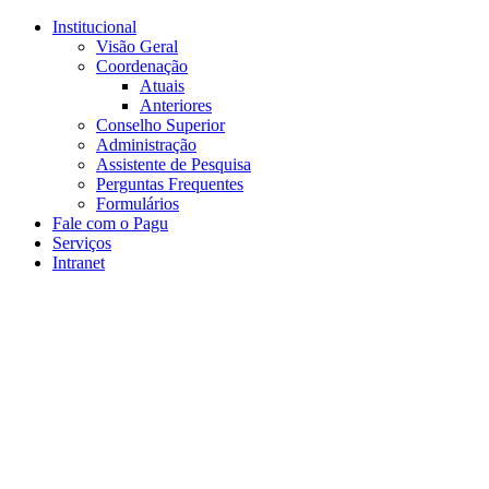
Conteúdo principal
Menu principal
Rodapé
Institucional
Visão Geral
Coordenação
Atuais
Anteriores
Conselho Superior
Administração
Assistente de Pesquisa
Perguntas Frequentes
Formulários
Fale com o Pagu
Serviços
Intranet
Aumentar fonte
Diminuir fonte