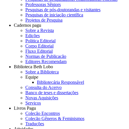
Professoras Sêniors
Pesquisas de pós-doutorandas e visitantes
Pesquisas de iniciação científica
Projetos de Pesquisa
Cadernos pagu
Sobre a Revista
Edições
Politica Editorial
Corpo Editorial
Fluxo Editorial
Normas de Publicação
Editores Recomendam
Biblioteca Beth Lobo
Sobre a Biblioteca
Equipe
Bibliotecária Responsável
Consulta do Acervo
Banco de teses e dissertações
Novas Aquisições
Serviços
Livros Pagu
Coleção Encontros
Coleção Gêneros & Feminismos
Traduções
Atividades