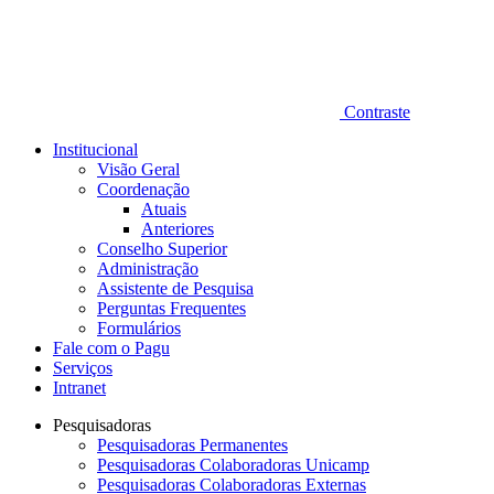
Contraste
Institucional
Visão Geral
Coordenação
Atuais
Anteriores
Conselho Superior
Administração
Assistente de Pesquisa
Perguntas Frequentes
Formulários
Fale com o Pagu
Serviços
Intranet
Pesquisadoras
Pesquisadoras Permanentes
Pesquisadoras Colaboradoras Unicamp
Pesquisadoras Colaboradoras Externas