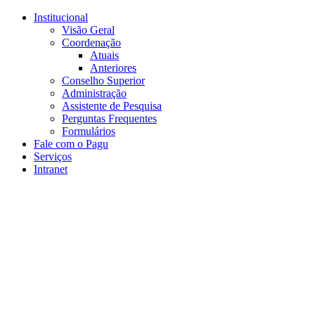
Conteúdo principal
Menu principal
Rodapé
Institucional
Visão Geral
Coordenação
Atuais
Anteriores
Conselho Superior
Administração
Assistente de Pesquisa
Perguntas Frequentes
Formulários
Fale com o Pagu
Serviços
Intranet
Aumentar fonte
Diminuir fonte