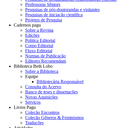
Professoras Sêniors
Pesquisas de pós-doutorandas e visitantes
Pesquisas de iniciação científica
Projetos de Pesquisa
Cadernos pagu
Sobre a Revista
Edições
Politica Editorial
Corpo Editorial
Fluxo Editorial
Normas de Publicação
Editores Recomendam
Biblioteca Beth Lobo
Sobre a Biblioteca
Equipe
Bibliotecária Responsável
Consulta do Acervo
Banco de teses e dissertações
Novas Aquisições
Serviços
Livros Pagu
Coleção Encontros
Coleção Gêneros & Feminismos
Traduções
Atividades