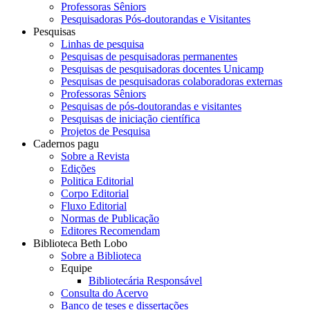
Professoras Sêniors
Pesquisadoras Pós-doutorandas e Visitantes
Pesquisas
Linhas de pesquisa
Pesquisas de pesquisadoras permanentes
Pesquisas de pesquisadoras docentes Unicamp
Pesquisas de pesquisadoras colaboradoras externas
Professoras Sêniors
Pesquisas de pós-doutorandas e visitantes
Pesquisas de iniciação científica
Projetos de Pesquisa
Cadernos pagu
Sobre a Revista
Edições
Politica Editorial
Corpo Editorial
Fluxo Editorial
Normas de Publicação
Editores Recomendam
Biblioteca Beth Lobo
Sobre a Biblioteca
Equipe
Bibliotecária Responsável
Consulta do Acervo
Banco de teses e dissertações