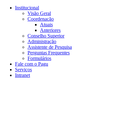
Conteúdo principal
Menu principal
Rodapé
Institucional
Visão Geral
Coordenação
Atuais
Anteriores
Conselho Superior
Administração
Assistente de Pesquisa
Perguntas Frequentes
Formulários
Fale com o Pagu
Serviços
Intranet
Aumentar fonte
Diminuir fonte