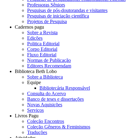
Professoras Sêniors
Pesquisas de pós-doutorandas e visitantes
Pesquisas de iniciação científica
Projetos de Pesquisa
Cadernos pagu
Sobre a Revista
Edições
Politica Editorial
Corpo Editorial
Fluxo Editorial
Normas de Publicação
Editores Recomendam
Biblioteca Beth Lobo
Sobre a Biblioteca
Equipe
Bibliotecária Responsável
Consulta do Acervo
Banco de teses e dissertações
Novas Aquisições
Serviços
Livros Pagu
Coleção Encontros
Coleção Gêneros & Feminismos
Traduções
Atividades