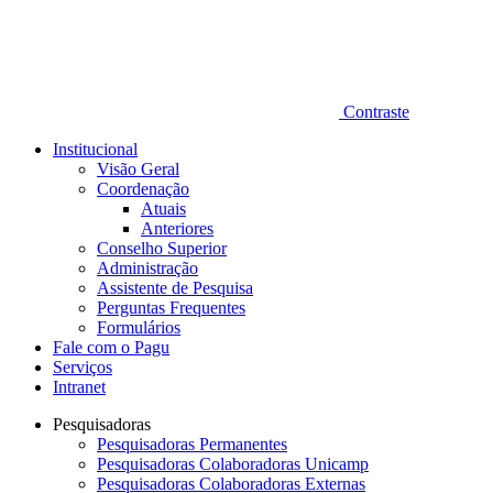
Contraste
Institucional
Visão Geral
Coordenação
Atuais
Anteriores
Conselho Superior
Administração
Assistente de Pesquisa
Perguntas Frequentes
Formulários
Fale com o Pagu
Serviços
Intranet
Pesquisadoras
Pesquisadoras Permanentes
Pesquisadoras Colaboradoras Unicamp
Pesquisadoras Colaboradoras Externas