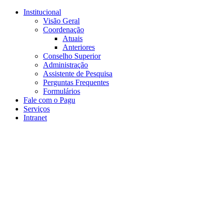
Conteúdo principal
Menu principal
Rodapé
Institucional
Visão Geral
Coordenação
Atuais
Anteriores
Conselho Superior
Administração
Assistente de Pesquisa
Perguntas Frequentes
Formulários
Fale com o Pagu
Serviços
Intranet
Aumentar fonte
Diminuir fonte