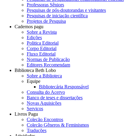
Professoras Sêniors
Pesquisas de pós-doutorandas e visitantes
Pesquisas de iniciação científica
Projetos de Pesquisa
Cadernos pagu
Sobre a Revista
Edições
Politica Editorial
Corpo Editorial
Fluxo Editorial
Normas de Publicação
Editores Recomendam
Biblioteca Beth Lobo
Sobre a Biblioteca
Equipe
Bibliotecária Responsável
Consulta do Acervo
Banco de teses e dissertações
Novas Aquisições
Serviços
Livros Pagu
Coleção Encontros
Coleção Gêneros & Feminismos
Traduções
Atividades