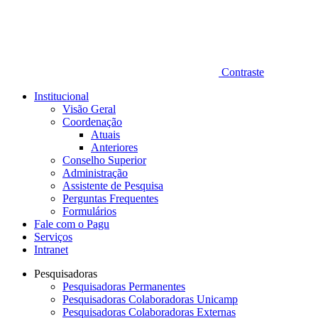
Contraste
Institucional
Visão Geral
Coordenação
Atuais
Anteriores
Conselho Superior
Administração
Assistente de Pesquisa
Perguntas Frequentes
Formulários
Fale com o Pagu
Serviços
Intranet
Pesquisadoras
Pesquisadoras Permanentes
Pesquisadoras Colaboradoras Unicamp
Pesquisadoras Colaboradoras Externas