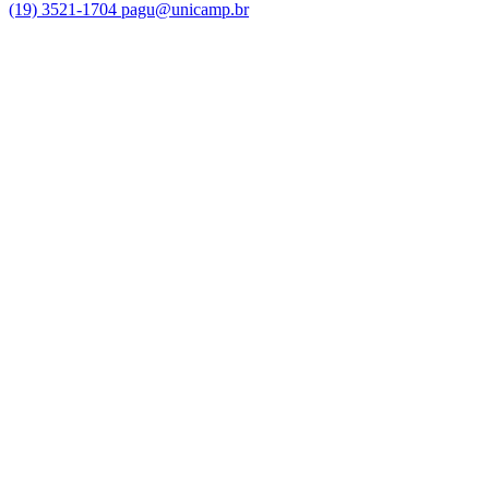
(19) 3521-1704
pagu@unicamp.br
Link para o Facebook
Link para o Twitter
Link para o Instagram