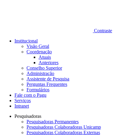
Contraste
Institucional
Visão Geral
Coordenação
Atuais
Anteriores
Conselho Superior
Administração
Assistente de Pesquisa
Perguntas Frequentes
Formulários
Fale com o Pagu
Serviços
Intranet
Pesquisadoras
Pesquisadoras Permanentes
Pesquisadoras Colaboradoras Unicamp
Pesquisadoras Colaboradoras Externas