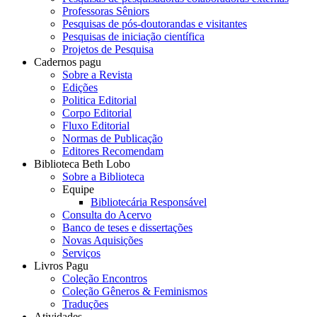
Professoras Sêniors
Pesquisas de pós-doutorandas e visitantes
Pesquisas de iniciação científica
Projetos de Pesquisa
Cadernos pagu
Sobre a Revista
Edições
Politica Editorial
Corpo Editorial
Fluxo Editorial
Normas de Publicação
Editores Recomendam
Biblioteca Beth Lobo
Sobre a Biblioteca
Equipe
Bibliotecária Responsável
Consulta do Acervo
Banco de teses e dissertações
Novas Aquisições
Serviços
Livros Pagu
Coleção Encontros
Coleção Gêneros & Feminismos
Traduções
Atividades