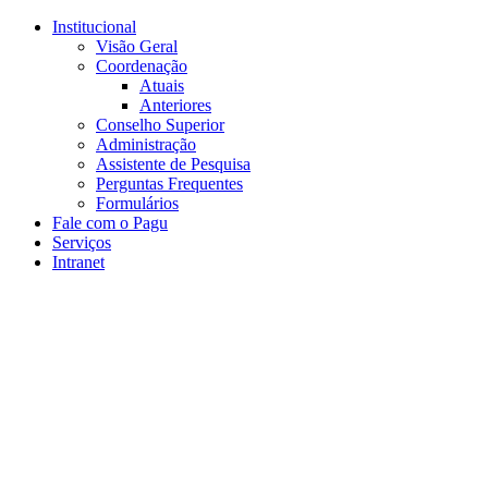
Conteúdo principal
Menu principal
Rodapé
Institucional
Visão Geral
Coordenação
Atuais
Anteriores
Conselho Superior
Administração
Assistente de Pesquisa
Perguntas Frequentes
Formulários
Fale com o Pagu
Serviços
Intranet
Aumentar fonte
Diminuir fonte