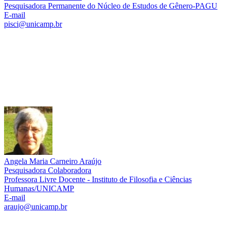
Pesquisadora Permanente do Núcleo de Estudos de Gênero-PAGU
E-mail
pisci@unicamp.br
Link para o Lattes
Angela Maria Carneiro Araújo
Pesquisadora Colaboradora
Professora Livre Docente - Instituto de Filosofia e Ciências
Humanas/UNICAMP
E-mail
araujo@unicamp.br
Link para o Lattes