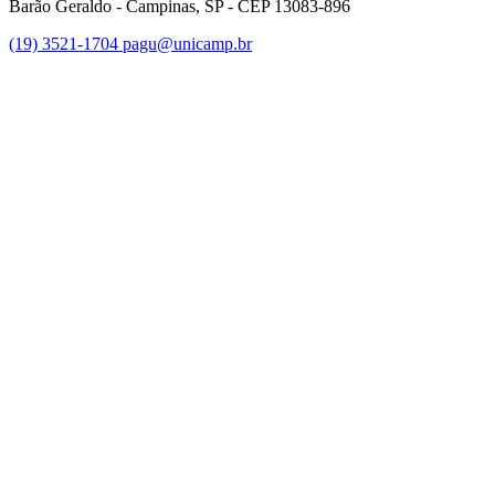
Barão Geraldo - Campinas, SP - CEP 13083-896
(19) 3521-1704
pagu@unicamp.br
Link para o Facebook
Link para o Twitter
Link para o Instagram