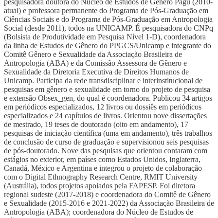
pesquisadora doutora do Núcleo de Estudos de Gênero Pagu (2010-
atual) e professora permanente do Programa de Pós-Graduação em
Ciências Sociais e do Programa de Pós-Graduação em Antropologia
Social (desde 2011), todos na UNICAMP. É pesquisadora do CNPq
(Bolsista de Produtividade em Pesquisa Nível 1-D), coordenadora
da linha de Estudos de Gênero do PPGCS/Unicamp e integrante do
Comitê Gênero e Sexualidade da Associação Brasileira de
Antropologia (ABA) e da Comissão Assessora de Gênero e
Sexualidade da Diretoria Executiva de Direitos Humanos de
Unicamp. Participa da rede transdisciplinar e interinstitucional de
pesquisas em gênero e sexualidade em torno do projeto de pesquisa
e extensão Obsex_gen, do qual é coordenadora. Publicou 34 artigos
em periódicos especializados, 12 livros ou dossiês em periódicos
especializados e 24 capítulos de livros. Orientou nove dissertações
de mestrado, 19 teses de doutorado (oito em andamento), 17
pesquisas de iniciação científica (uma em andamento), três trabalhos
de conclusão de curso de graduação e supervisionou seis pesquisas
de pós-doutorado. Nove das pesquisas que orientou contaram com
estágios no exterior, em países como Estados Unidos, Inglaterra,
Canadá, México e Argentina e integrou o projeto de colaboração
com o Digital Ethnography Research Centre, RMIT University
(Austrália), todos projetos apoiados pela FAPESP. Foi diretora
regional sudeste (2017-2018) e coordenadora do Comitê de Gênero
e Sexualidade (2015-2016 e 2021-2022) da Associação Brasileira de
Antropologia (ABA); coordenadora do Núcleo de Estudos de