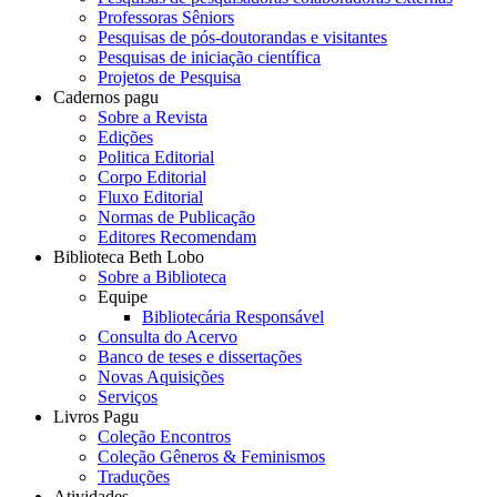
Professoras Sêniors
Pesquisas de pós-doutorandas e visitantes
Pesquisas de iniciação científica
Projetos de Pesquisa
Cadernos pagu
Sobre a Revista
Edições
Politica Editorial
Corpo Editorial
Fluxo Editorial
Normas de Publicação
Editores Recomendam
Biblioteca Beth Lobo
Sobre a Biblioteca
Equipe
Bibliotecária Responsável
Consulta do Acervo
Banco de teses e dissertações
Novas Aquisições
Serviços
Livros Pagu
Coleção Encontros
Coleção Gêneros & Feminismos
Traduções
Atividades