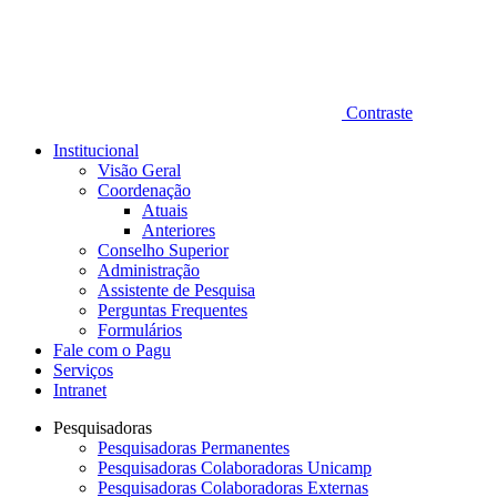
Contraste
Institucional
Visão Geral
Coordenação
Atuais
Anteriores
Conselho Superior
Administração
Assistente de Pesquisa
Perguntas Frequentes
Formulários
Fale com o Pagu
Serviços
Intranet
Pesquisadoras
Pesquisadoras Permanentes
Pesquisadoras Colaboradoras Unicamp
Pesquisadoras Colaboradoras Externas