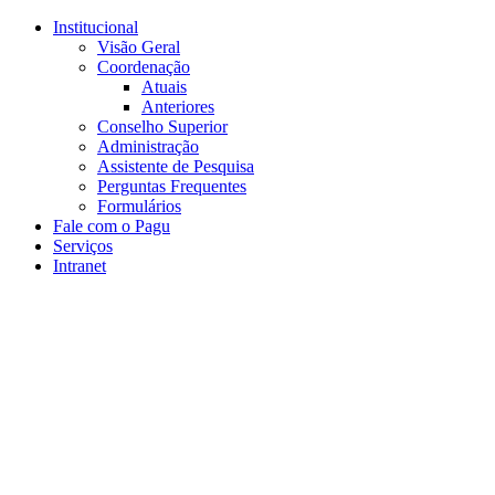
Conteúdo principal
Menu principal
Rodapé
Institucional
Visão Geral
Coordenação
Atuais
Anteriores
Conselho Superior
Administração
Assistente de Pesquisa
Perguntas Frequentes
Formulários
Fale com o Pagu
Serviços
Intranet
Aumentar fonte
Diminuir fonte