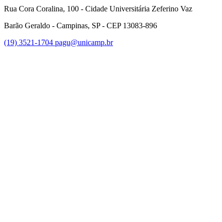
Rua Cora Coralina, 100 - Cidade Universitária Zeferino Vaz
Barão Geraldo - Campinas, SP - CEP 13083-896
(19) 3521-1704
pagu@unicamp.br
Link para o Facebook
Link para o Twitter
Link para o Instagram