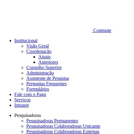
Contraste
Institucional
Visão Geral
Coordenação
Atuais
Anteriores
Conselho Superior
Administração
Assistente de Pesquisa
Perguntas Frequentes
Formulários
Fale com o Pagu
Serviços
Intranet
Pesquisadoras
Pesquisadoras Permanentes
Pesquisadoras Colaboradoras Unicamp
Pesquisadoras Colaboradoras Externas