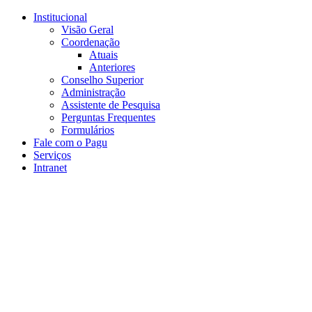
Conteúdo principal
Menu principal
Rodapé
Institucional
Visão Geral
Coordenação
Atuais
Anteriores
Conselho Superior
Administração
Assistente de Pesquisa
Perguntas Frequentes
Formulários
Fale com o Pagu
Serviços
Intranet
Aumentar fonte
Diminuir fonte