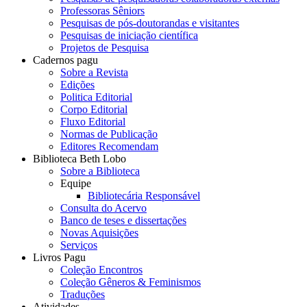
Professoras Sêniors
Pesquisas de pós-doutorandas e visitantes
Pesquisas de iniciação científica
Projetos de Pesquisa
Cadernos pagu
Sobre a Revista
Edições
Politica Editorial
Corpo Editorial
Fluxo Editorial
Normas de Publicação
Editores Recomendam
Biblioteca Beth Lobo
Sobre a Biblioteca
Equipe
Bibliotecária Responsável
Consulta do Acervo
Banco de teses e dissertações
Novas Aquisições
Serviços
Livros Pagu
Coleção Encontros
Coleção Gêneros & Feminismos
Traduções
Atividades