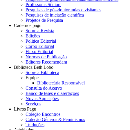
Professoras Sêniors
Pesquisas de pós-doutorandas e visitantes
Pesquisas de iniciação científica
Projetos de Pesquisa
Cadernos pagu
Sobre a Revista
Edições
Politica Editorial
Corpo Editorial
Fluxo Editorial
Normas de Publicação
Editores Recomendam
Biblioteca Beth Lobo
Sobre a Biblioteca
Equipe
Bibliotecária Responsável
Consulta do Acervo
Banco de teses e dissertações
Novas Aquisições
Serviços
Livros Pagu
Coleção Encontros
Coleção Gêneros & Feminismos
Traduções
Atividades