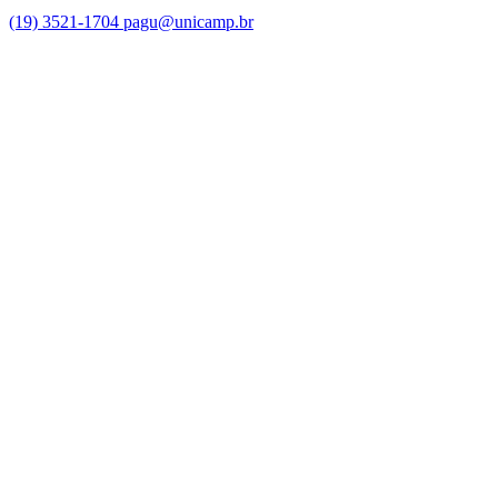
(19) 3521-1704
pagu@unicamp.br
Link para o Facebook
Link para o Twitter
Link para o Instagram