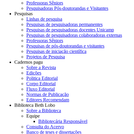
Professoras Sêniors
Pesquisadoras Pós-doutorandas e Visitantes
Pesquisas
Linhas de pesquisa
Pesquisas de pesquisadoras permanentes
Pesquisas de pesquisadoras docentes Unicamp
Pesquisas de pesquisadoras colaboradoras externas
Professoras Sêniors
Pesquisas de pós-doutorandas e visitantes
Pesquisas de iniciação científica
Projetos de Pesquisa
Cadernos pagu
Sobre a Revista
Edições
Politica Editorial
Corpo Editorial
Fluxo Editorial
Normas de Publicação
Editores Recomendam
Biblioteca Beth Lobo
Sobre a Biblioteca
Equipe
Bibliotecária Responsável
Consulta do Acervo
Banco de teses e dissertações