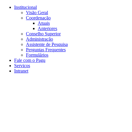
Conteúdo principal
Menu principal
Rodapé
Institucional
Visão Geral
Coordenação
Atuais
Anteriores
Conselho Superior
Administração
Assistente de Pesquisa
Perguntas Frequentes
Formulários
Fale com o Pagu
Serviços
Intranet
Aumentar fonte
Diminuir fonte