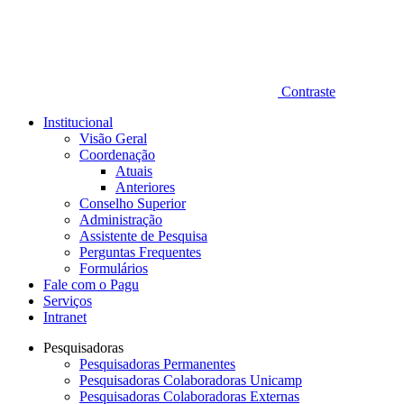
Contraste
Institucional
Visão Geral
Coordenação
Atuais
Anteriores
Conselho Superior
Administração
Assistente de Pesquisa
Perguntas Frequentes
Formulários
Fale com o Pagu
Serviços
Intranet
Pesquisadoras
Pesquisadoras Permanentes
Pesquisadoras Colaboradoras Unicamp
Pesquisadoras Colaboradoras Externas